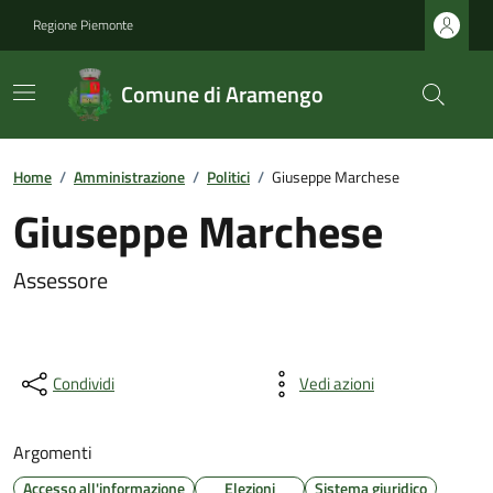
Regione Piemonte
Comune di Aramengo
Home
/
Amministrazione
/
Politici
/
Giuseppe Marchese
Giuseppe Marchese
Assessore
Condividi
Vedi azioni
Argomenti
Accesso all'informazione
Elezioni
Sistema giuridico