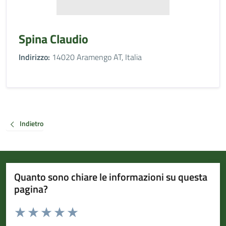
Spina Claudio
Indirizzo:
14020 Aramengo AT, Italia
Indietro
Quanto sono chiare le informazioni su questa
pagina?
Valuta da 1 a 5 stelle la pagina
Valuta 1 stelle su 5
Valuta 2 stelle su 5
Valuta 3 stelle su 5
Valuta 4 stelle su 5
Valuta 5 stelle su 5