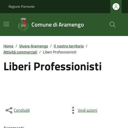
Regione Piemonte
Comune di Aramengo
Home
/
Vivere Aramengo
/
Il nostro territorio
/
Attività commerciali
/
Liberi Professionisti
Liberi Professionisti
Condividi
Vedi azioni