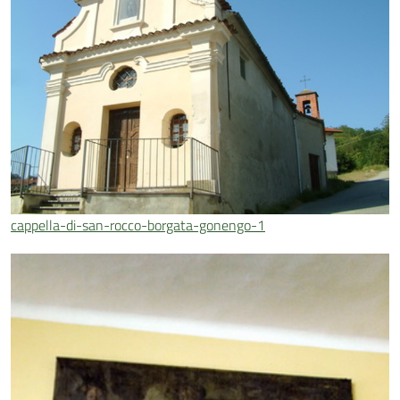
cappella-di-san-rocco-borgata-gonengo-1