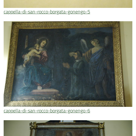
cappella-di-san-rocco-borgata-gonengo-5
cappella-di-san-rocco-borgata-gonengo-6