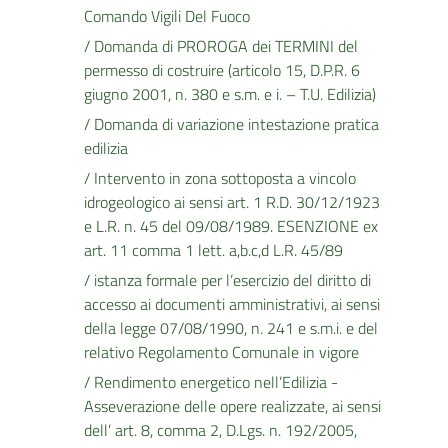
Comando Vigili Del Fuoco
/ Domanda di PROROGA dei TERMINI del
permesso di costruire (articolo 15, D.P.R. 6
giugno 2001, n. 380 e s.m. e i. – T.U. Edilizia)
/ Domanda di variazione intestazione pratica
edilizia
/ Intervento in zona sottoposta a vincolo
idrogeologico ai sensi art. 1 R.D. 30/12/1923
e L.R. n. 45 del 09/08/1989. ESENZIONE ex
art. 11 comma 1 lett. a,b.c,d L.R. 45/89
/ istanza formale per l’esercizio del diritto di
accesso ai documenti amministrativi, ai sensi
della legge 07/08/1990, n. 241 e s.m.i. e del
relativo Regolamento Comunale in vigore
/ Rendimento energetico nell’Edilizia -
Asseverazione delle opere realizzate, ai sensi
dell’ art. 8, comma 2, D.Lgs. n. 192/2005,