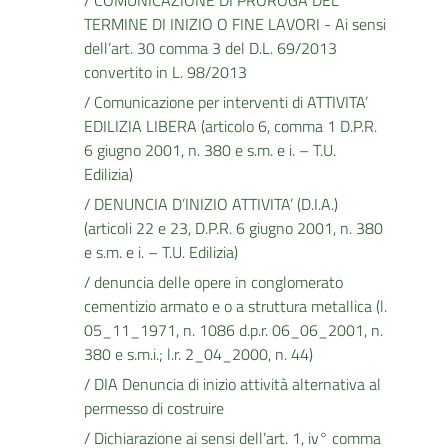
/ COMUNICAZIONE DI PROROGA DEL
TERMINE DI INIZIO O FINE LAVORI - Ai sensi
dell’art. 30 comma 3 del D.L. 69/2013
convertito in L. 98/2013
/ Comunicazione per interventi di ATTIVITA’
EDILIZIA LIBERA (articolo 6, comma 1 D.P.R.
6 giugno 2001, n. 380 e s.m. e i. – T.U.
Edilizia)
/ DENUNCIA D’INIZIO ATTIVITA’ (D.I.A.)
(articoli 22 e 23, D.P.R. 6 giugno 2001, n. 380
e s.m. e i. – T.U. Edilizia)
/ denuncia delle opere in conglomerato
cementizio armato e o a struttura metallica (l.
05_11_1971, n. 1086 d.p.r. 06_06_2001, n.
380 e s.m.i.; l.r. 2_04_2000, n. 44)
/ DIA Denuncia di inizio attività alternativa al
permesso di costruire
/ Dichiarazione ai sensi dell’art. 1, iv° comma