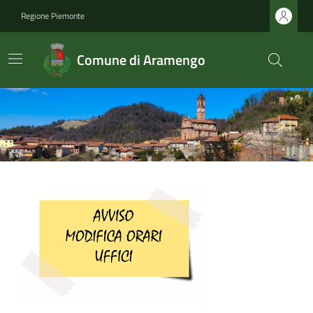
Regione Piemonte
Comune di Aramengo
Ultime notizie