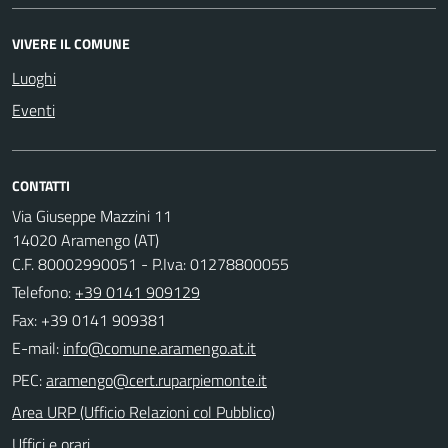
VIVERE IL COMUNE
Luoghi
Eventi
CONTATTI
Via Giuseppe Mazzini 11
14020 Aramengo (AT)
C.F. 80002990051 - P.Iva: 01278800055
Telefono:
+39 0141 909129
Fax: +39 0141 909381
E-mail:
PEC:
Area URP (Ufficio Relazioni col Pubblico)
Uffici e orari