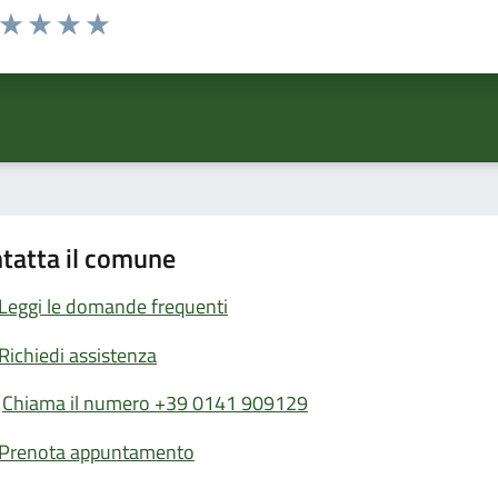
a da 1 a 5 stelle la pagina
ta 1 stelle su 5
Valuta 2 stelle su 5
Valuta 3 stelle su 5
Valuta 4 stelle su 5
Valuta 5 stelle su 5
tatta il comune
Leggi le domande frequenti
Richiedi assistenza
Chiama il numero +39 0141 909129
Prenota appuntamento