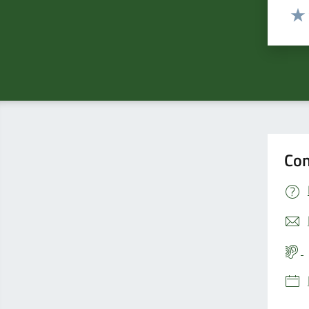
Valut
Valu
Con