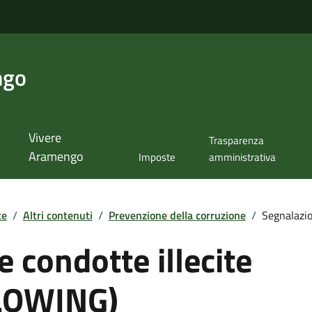
ngo
Vivere
Trasparenza
Aramengo
Imposte
amministrativa
te
/
Altri contenuti
/
Prevenzione della corruzione
/
Segnalazio
 condotte illecite
LOWING)