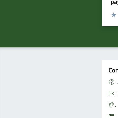
pa
Valut
Valu
Con