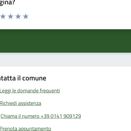
gina?
a da 1 a 5 stelle la pagina
ta 1 stelle su 5
Valuta 2 stelle su 5
Valuta 3 stelle su 5
Valuta 4 stelle su 5
Valuta 5 stelle su 5
tatta il comune
Leggi le domande frequenti
Richiedi assistenza
Chiama il numero +39 0141 909129
Prenota appuntamento