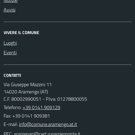
Avvisi
VIVERE IL COMUNE
Luoghi
Eventi
CONTATTI
Via Giuseppe Mazzini 11
14020 Aramengo (AT)
C.F. 80002990051 - P.Iva: 01278800055
Telefono:
+39 0141 909129
Fax: +39 0141 909381
E-mail:
PEC: