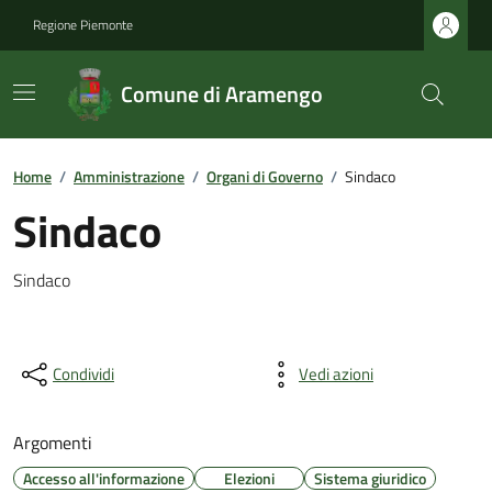
Regione Piemonte
Comune di Aramengo
Home
/
Amministrazione
/
Organi di Governo
/
Sindaco
Sindaco
Sindaco
Condividi
Vedi azioni
Argomenti
Accesso all'informazione
Elezioni
Sistema giuridico