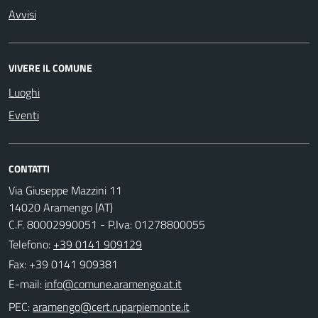
Avvisi
VIVERE IL COMUNE
Luoghi
Eventi
CONTATTI
Via Giuseppe Mazzini 11
14020 Aramengo (AT)
C.F. 80002990051 - P.Iva: 01278800055
Telefono:
+39 0141 909129
Fax: +39 0141 909381
E-mail:
PEC: